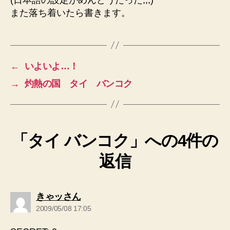
また落ち着いたら書きます。
←
いよいよ…！
→
灼熱の国 タイ バンコク
「タイ バンコク」への4件の
返信
の
きゃッさん
発
2009/05/08 17:05
言: