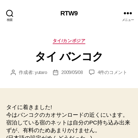
RTW9
検索
メニュー
カ
タイ/カンボジア
テ
タイ バンコク
ゴ
リ
ー
タ
作成者:
yutaro
2009/05/08
4件のコメント
投
投
イ
稿
稿
バ
者
日
ン
コ
ク
タイに着きました!
へ
今はバンコクのカオサンロードの近くにいます。
の
宿泊している宿のネットは自分のPC持ち込み出来
ずが、有料のためあまりかけません。
(日本語の設定がめんどうだった,,,)