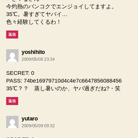
今灼熱のバンコクでエンジョイしてますよ。
35℃。暑すぎてヤバイ…
色々経験してくるわ！
返信
の
yoshihito
発
2009/05/08 23:34
言:
SECRET: 0
PASS: 74be16979710d4c4e7c6647856088456
35℃？？ 蒸し暑いのか、ヤバ過ぎだね?・笑
返信
の
yutaro
発
2009/05/09 09:32
言: