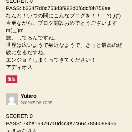
SECRET: 0
PASS: b334f7d0c753d3f982d0f6dcf0b758ae
なんと！いつの間にこんなブログを！！！?(°Д°)
今更ながら、ブログ開設おめでとうございます
m(＿)m
旅、してるんですね。
世界は広いようで身近なようで、きっと最高の経
験になるだすね。
エンジョイしまくってきてください！
アディオス！
返信
の
Yutaro
発
2009/05/08 17:35
言:
SECRET: 0
PASS: 74be16979710d4c4e7c6647856088456
＞きゃなさん