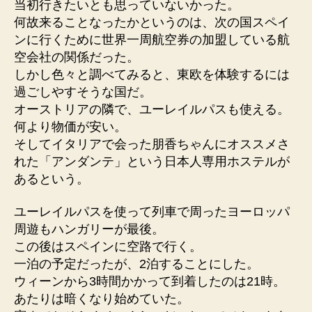
当初行きたいとも思っていないかった。
ペ
何故来ることなったかというのは、次の国スペイ
ス
ンに行くために世界一周航空券の加盟している航
ト
空会社の関係だった。
日
しかし色々と調べてみると、東欧を体験するには
本
過ごしやすそうな国だ。
人
宿
オーストリアの隣で、ユーレイルパスも使える。
で
何より物価が安い。
和
そしてイタリアで会った朋香ちゃんにオススメさ
風
れた「アンダンテ」という日本人専用ホステルが
ハ
あるという。
ン
バ
ユーレイルパスを使って列車で周ったヨーロッパ
ー
周遊もハンガリーが最後。
グ
へ
この後はスペインに空路で行く。
の
一泊の予定だったが、2泊することにした。
ウィーンから3時間かかって到着したのは21時。
あたりは暗くなり始めていた。