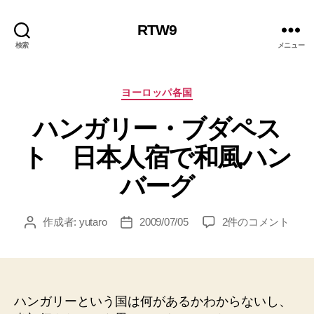
RTW9
検索
メニュー
カ
ヨーロッパ各国
テ
ハンガリー・ブダペス
ゴ
リ
ト 日本人宿で和風ハン
ー
バーグ
ハ
作成者:
yutaro
2009/07/05
2件のコメント
投
投
ン
稿
稿
ガ
者
日
リ
ー・
ブ
ハンガリーという国は何があるかわからないし、
ダ