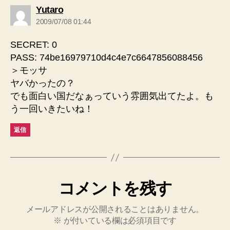
の
Yutaro
発
2009/07/08 01:44
言:
SECRET: 0
PASS: 74be16979710d4c4e7c6647856088456
＞モッサ
ヤバかったの？
でも面白い国だなぁっていう雰囲気出てたよ。も
う一回いきたいね！
返信
コメントを残す
メールアドレスが公開されることはありません。
※
が付いている欄は必須項目です