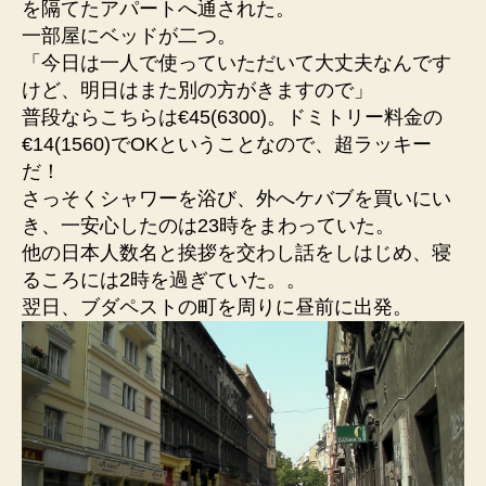
を隔てたアパートへ通された。
一部屋にベッドが二つ。
「今日は一人で使っていただいて大丈夫なんです
けど、明日はまた別の方がきますので」
普段ならこちらは€45(6300)。ドミトリー料金の
€14(1560)でOKということなので、超ラッキー
だ！
さっそくシャワーを浴び、外へケバブを買いにい
き、一安心したのは23時をまわっていた。
他の日本人数名と挨拶を交わし話をしはじめ、寝
るころには2時を過ぎていた。。
翌日、ブダペストの町を周りに昼前に出発。