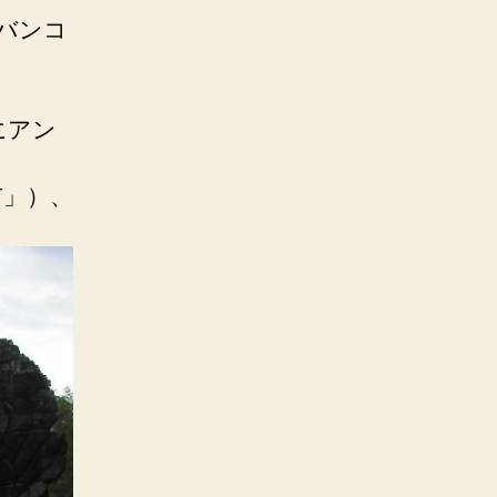
、バンコ
にアン
市」）、