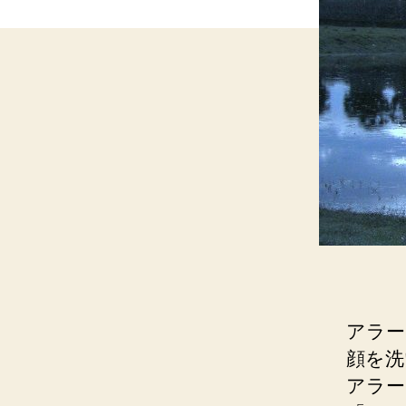
アラー
顔を洗
アラー