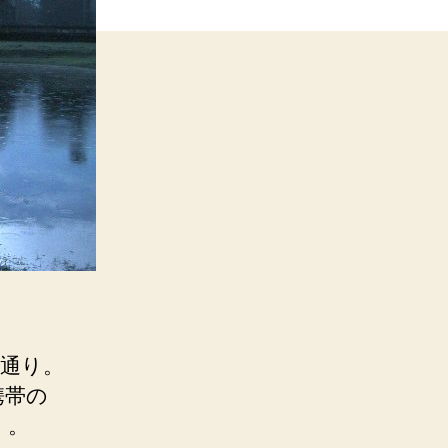
間通り。
携帯の
く。