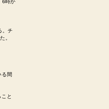
。6時か
る。チ
べた。
いる間
ること