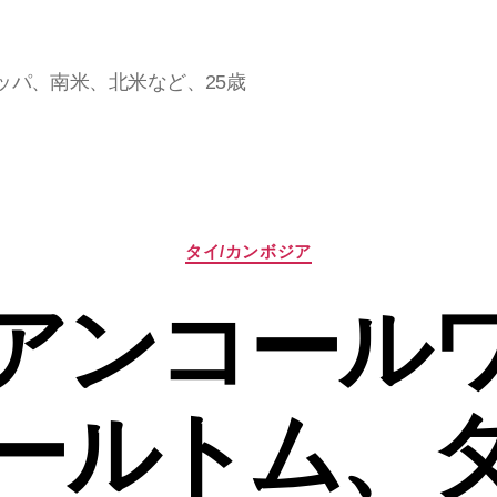
ッパ、南米、北米など、25歳
。
カ
タイ/カンボジア
テ
ゴ
アンコール
リ
ー
ールトム、