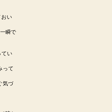
ておい
（一瞬で
ってい
みって
ぐ気づ