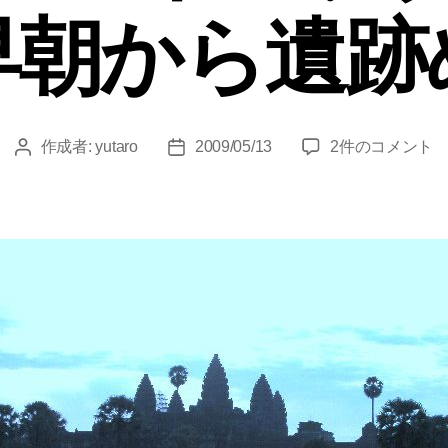
早朝から遺跡
朝
作成者:
yutaro
2009/05/13
2件のコメント
投
投
日
稿
稿
の
者
日
ア
ン
コ
ー
ル
ワ
ッ
ト、
ア
ン