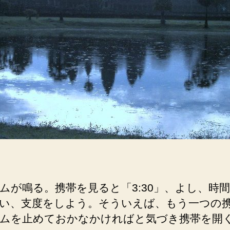
コ
ー
ル
ト
ム、
タ
ケ
オ
な
ど
早
朝
か
ら
遺
ムが鳴る。携帯を見ると「3:30」、よし、時
跡
い、支度をしよう。そういえば、もう一つの
め
ぐ
ムを止めておかなかければと気づき携帯を開
り