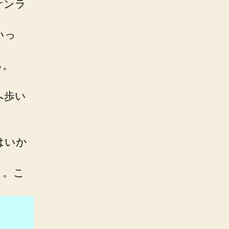
サンラ
いっ
る。
。
へ歩い
はいか
ト。こ