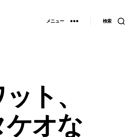
メニュー
検索
ワット、
タケオな